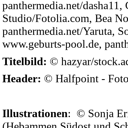
panthermedia.net/dasha11,
Studio/Fotolia.com, Bea No
panthermedia.net/Yaruta, S
www.geburts-pool.de, pant
Titelbild:
© hazyar/stock.
Header:
© Halfpoint - Fot
Illustrationen
: © Sonja Er
(Hebammen Südost und Schl