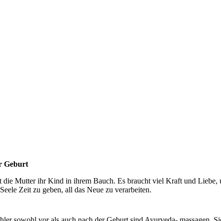
r Geburt
 die Mutter ihr Kind in ihrem Bauch. Es braucht viel Kraft und Liebe, u
Seele Zeit zu geben, all das Neue zu verarbeiten.
ler sowohl vor als auch nach der Geburt sind Ayurveda- massagen. Sie st