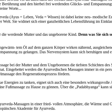
le Berührung und den hierbei frei werdenden Glücks- und Entspannun
reine Worte...
veda (Ayus = Leben, Veda = Wissen) ist dabei keine neu- modische Er
der Welt. Sie widmet sich einer ganzheitlichen Lebensführung im Einklan
̈r die werdende Mutter und das ungeborene Kind.
Denn was Sie sich se
ewärm- tem Öl auf dem ganzen Körper wirken nährend, ausgleichend
 Entspannung zu gelangen. Das Nervensystem kann sich beruhigen und ei
ge bei der Mutter und dem Ungeborenen die tiefsten Schichten des Se
hat. Eingebettet werden die Ayurvedischen Massagen immer in ein persön
lmassage den Regenerationsprozess fördern.
ue Energien zu tanken, eignet sich auch eine besonders wirkungsvolle
 eine Fußmassage zu Hause zu gönnen. Über die „Padabhyanga“ kann si
Ayurveda-Massagen in einer fried- vollen Atmosphäre, die Wärme und G
opäischen Akademie für Ayurveda.