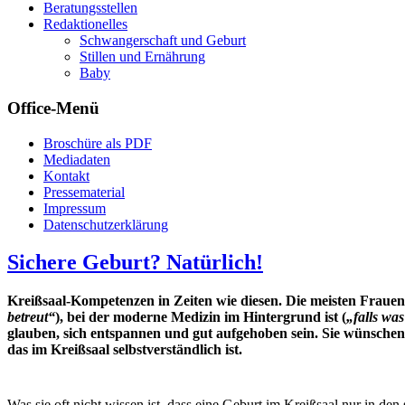
Beratungsstellen
Redaktionelles
Schwangerschaft und Geburt
Stillen und Ernährung
Baby
Office-Menü
Broschüre als PDF
Mediadaten
Kontakt
Pressematerial
Impressum
Datenschutzerklärung
Sichere Geburt? Natürlich!
Kreißsaal-Kompetenzen in Zeiten wie diesen. Die meisten Frauen 
betreut“
), bei der moderne Medizin im Hintergrund ist (
„falls was
glauben, sich entspannen und gut aufgehoben sein. Sie wünschen si
das im Kreißsaal selbstverständlich ist.
Was sie oft nicht wissen ist, dass eine Geburt im Kreißsaal nur in den s