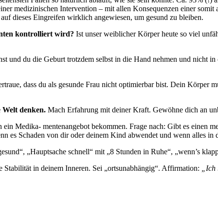
einer medizinischen Intervention – mit allen Konsequenzen einer somit
uf dieses Eingreifen wirklich angewiesen, um gesund zu bleiben.
ten kontrolliert wird?
Ist unser weiblicher Körper heute so viel unfäh
nnst und du die Geburt trotzdem selbst in die Hand nehmen und nicht i
rtraue, dass du als gesunde Frau nicht optimierbar bist. Dein Körper 
e Welt denken.
Mach Erfahrung mit deiner Kraft. Gewöhne dich an u
h ein Medika- mentenangebot bekommen. Frage nach: Gibt es einen medi
enn es Schaden von dir oder deinem Kind abwendet und wenn alles in d
gesund“, „Hauptsache schnell“ mit „8 Stunden in Ruhe“, „wenn’s klapp
 Stabilität in deinem Inneren. Sei „ortsunabhängig“. Affirmation:
„Ich 