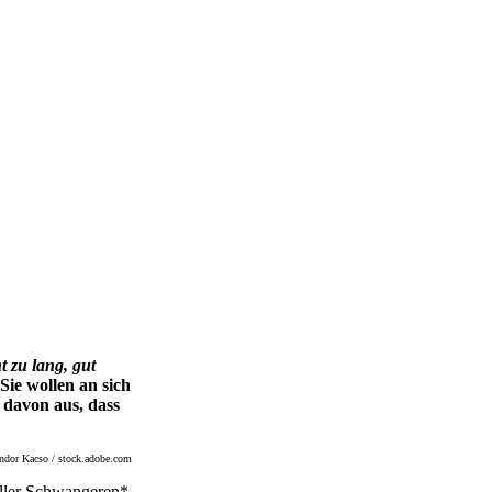
t zu lang, gut
 Sie wollen an sich
n davon aus, dass
ndor Kacso / stock.adobe.com
) aller Schwangeren*