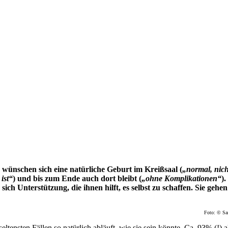
wünschen sich eine natürliche Geburt im Kreißsaal (
„normal, nich
 ist“
) und bis zum Ende auch dort bleibt (
„ohne Komplikationen“
).
ch Unterstützung, die ihnen hilft, es selbst zu schaffen. Sie gehe
Foto: © Sa
eltensten Fällen so natürlich abläuft, wie sie sein könnte. Ca. 93% (!